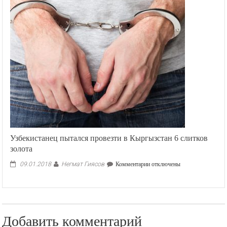
Роскомнадзора
к
Telegram:
Дано
15
дней
на
передачу
ключей
шифрования
ФСБ
наче
–
блокировка
Узбекистанец пытался провезти в Кыргызстан 6 слитков
золота
Негмат Гиясов
к
09.01.2018
Комментарии
отключены
записи
Узбекистанец
пытался
провезти
в
Добавить комментарий
Кыргызстан