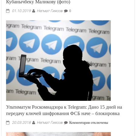
Кубанычбеку Маликову (фото)
Негмат Гиясов
01.10.2019
0
Ультиматум Роскомнадзора к Telegram: Дано 15 дней на
передачу ключей шифрования ФСБ наче – блокировка
Негмат Гиясов
к
20.03.2018
Комментарии
отключены
записи
Ультиматум