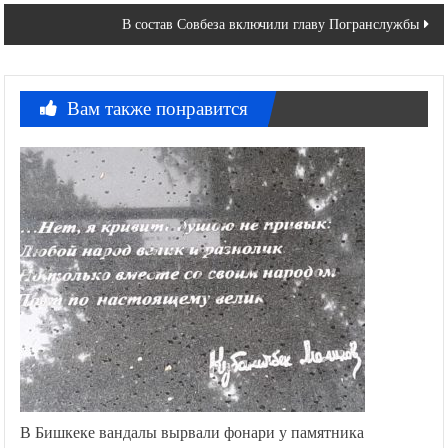
записям
В состав Совбеза включили главу Погранслужбы
Вам также понравится
В Бишкеке вандалы вырвали фонари у памятника