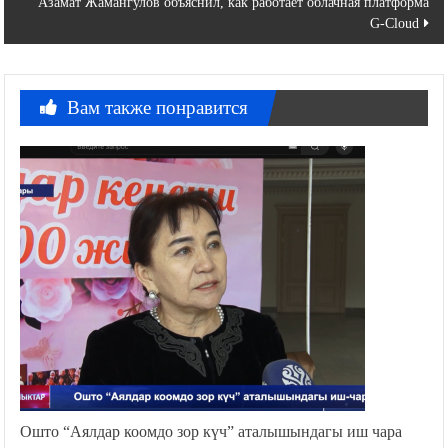
Азамат Жамангулов объяснил, как работает облачная платформа
записям
G-Cloud
Вам также понравится
Ошто “Аялдар коомдо зор күч” аталышындагы иш чара