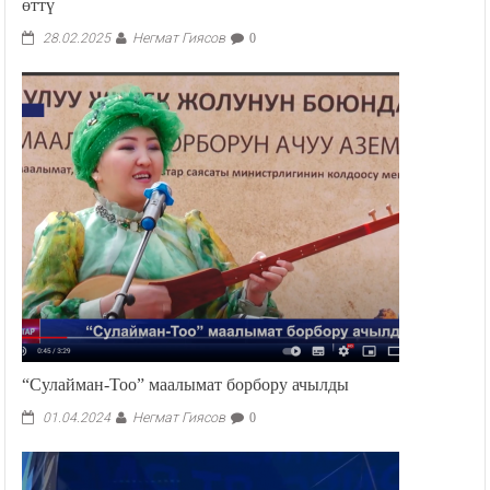
өттү
Негмат Гиясов
28.02.2025
0
“Сулайман-Тоо” маалымат борбору ачылды
Негмат Гиясов
01.04.2024
0