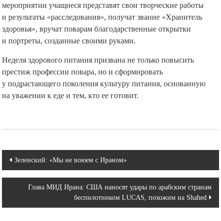
мероприятии учащиеся представят свои творческие работы
и результаты «расследования», получат звание «Хранитель
здоровья», вручат поварам благодарственные открытки
и портреты, созданные своими руками.
Неделя здорового питания призвана не только повысить
престиж профессии повара, но и сформировать
у подрастающего поколения культуру питания, основанную
на уважении к еде и тем, кто ее готовит.
Навигация
Зеленский: «Мы не воюем с Ираном»
по
Глава МИД Ирана: США наносят удары по арабским странам
записям
беспилотником LUCAS, похожим на Shahed