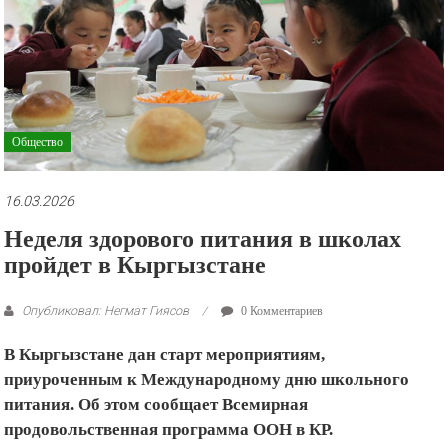
рекламные
ролики
и
презентации.
Общество
16.03.2026
Неделя здорового питания в школах
пройдет в Кыргызстане
Опубликовал: Негмат Гиясов
0 Комментариев
В Кыргызстане дан старт мероприятиям,
приуроченным к Международному дню школьного
питания. Об этом сообщает Всемирная
продовольственная программа ООН в КР.