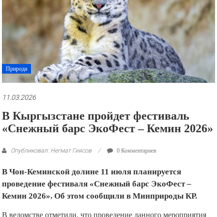
рекламные
ролики
и
презентации.
Природа
11.03.2026
В Кыргызстане пройдет фестиваль
«Снежный барс ЭкоФест – Кемин 2026»
Опубликовал: Негмат Гиясов
0 Комментариев
В Чон-Кеминской долине 11 июля планируется
проведение фестиваля «Снежный барс ЭкоФест –
Кемин 2026». Об этом сообщили в Минприроды КР.
В ведомстве отметили, что проведение данного мероприятия