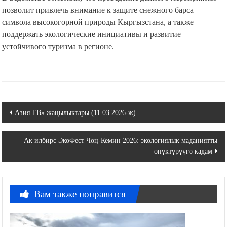
позволит привлечь внимание к защите снежного барса —
символа высокогорной природы Кыргызстана, а также
поддержать экологические инициативы и развитие
устойчивого туризма в регионе.
Навигация
Азия ТВ» жаңылыктары (11.03.2026-ж)
по
Ак илбирс ЭкоФест Чоң-Кемин 2026: экологиялык маданиятты
записям
өнүктүрүүгө кадам
Вам также понравится