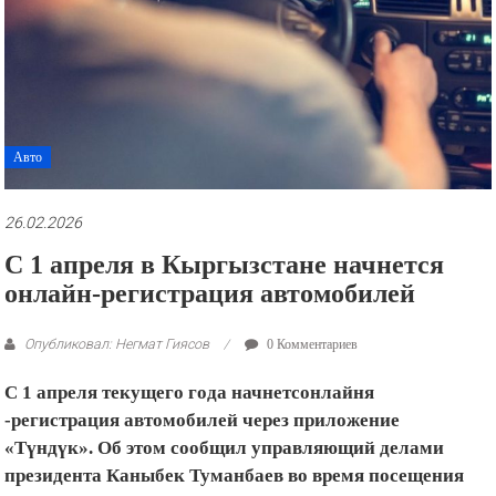
рекламные
ролики
и
презентации.
Авто
26.02.2026
С 1 апреля в Кыргызстане начнется
онлайн-регистрация автомобилей
Опубликовал: Негмат Гиясов
0 Комментариев
С 1 апреля текущего года начнетсонлайня
-регистрация автомобилей через приложение
«Түндүк». Об этом сообщил управляющий делами
президента Каныбек Туманбаев во время посещения