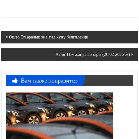
Навигация
Ошто Эл аралык эне тил күнү белгиленди
по
Азия ТВ» жаңылыктары (26.02.2026-ж)
записям
Вам также понравится