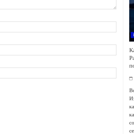
К
Р
п
В
И
к
к
с
с