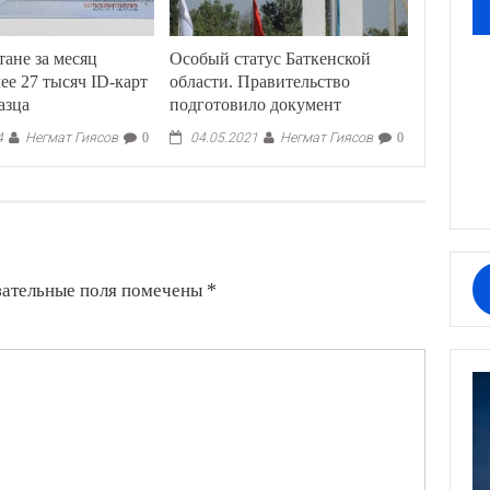
ане за месяц
Особый статус Баткенской
ее 27 тысяч ID-карт
области. Правительство
азца
подготовило документ
Негмат Гиясов
Негмат Гиясов
4
0
04.05.2021
0
зательные поля помечены
*