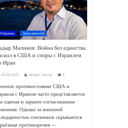
Избранное
Лента новостей
адыр Маликов: Война без единства.
аскол в США и споры с Израилем
о Иран
04.08.2026
Негмат Гиясов
0
оенное противостояние США и
зраиля с Ираном часто представляется
ак единая и заранее согласованная
ампания. Однако за внешней
олидарностью союзников скрываются
ерьёзные противоречия —