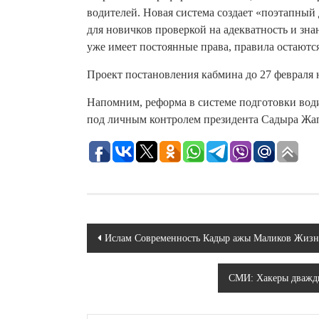
водителей. Новая система создает «поэтапный
для новичков проверкой на адекватность и зна
уже имеет постоянные права, правила остаютс
Проект постановления кабмина до 27 февраля
Напомним, реформа в системе подготовки води
под личным контролем президента Садыра Жапа
Навигация
Ислам Современность Кадыр ажы Маликов Жизнь
по
СМИ: Хакеры дважды
записям