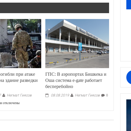
погибли при атаке
ГПС: В аэропортах Бишкека и
на здание разведки
Оша система е-gate работает
бесперебойно
Негмат Гиясов
Негмат Гиясов
7
08.08.2019
0
к
ии
отключены
записи
8
человек
погибли
при