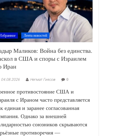
Избранное
Лента новостей
адыр Маликов: Война без единства.
аскол в США и споры с Израилем
о Иран
04.08.2026
Негмат Гиясов
0
оенное противостояние США и
зраиля с Ираном часто представляется
ак единая и заранее согласованная
ампания. Однако за внешней
олидарностью союзников скрываются
ерьёзные противоречия —