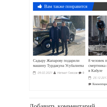
Вам также понравится
Садыру Жапарову подарили
8 человек 
машину Турдакуна Усубалиева
смертника 
в Кабуле
Негмат Гиясов
09.02.2021
0
25.12.201
Комментар
Добавить комментарий