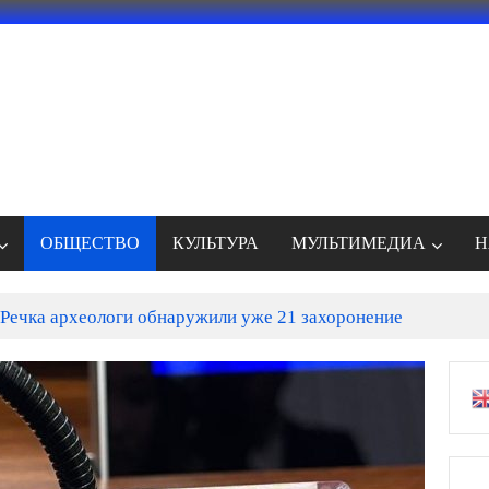
ОБЩЕСТВО
КУЛЬТУРА
МУЛЬТИМЕДИА
Н
Речка археологи обнаружили уже 21 захоронение