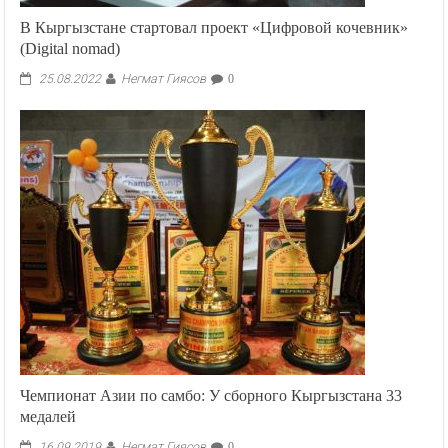
В Кыргызстане стартовал проект «Цифровой кочевник»
(Digital nomad)
Негмат Гиясов
25.08.2022
0
Чемпионат Азии по самбо: У сборного Кыргызстана 33
медалей
Негмат Гиясов
16.09.2019
0