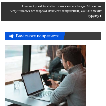
записям
Human Appeal Australia: Боом капчыгайында 24 сааттык
медициналык тез жардам мекемеси жаңыланып, жанына мечит
курулду
Вам также понравится