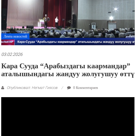
рекламные
ролики
и
презентации.
Лента новостей
03.02.2026
Кара Сууда “Арабыздагы каармандар”
аталышындагы жандуу жолугушуу өттү
Опубликовал: Негмат Гиясов
0 Комментариев