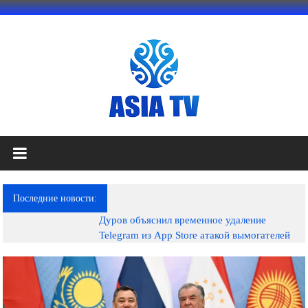
Перейти
к
содержимому
АЗИЯ
ТВ
это
Последние новости:
телеканал
Дуров объяснил временное удаление
высокого
Telegram из App Store атакой вымогателей
качества;
документальные
фильмы,
музыкальные
произведения,