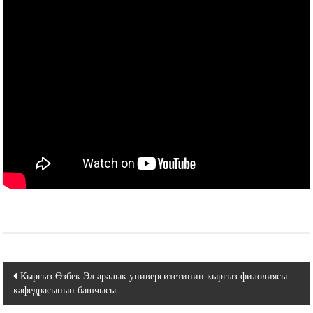
Навигация
Кыргыз Өзбек Эл аралык университетинин кыргыз филолиясы
кафедрасынын башчысы
по