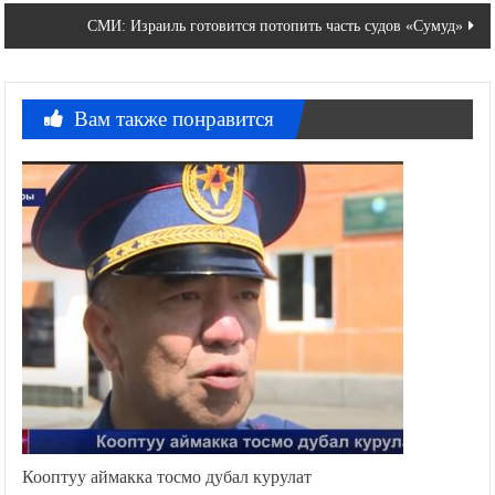
записям
СМИ: Израиль готовится потопить часть судов «‎Сумуд»‎
Вам также понравится
Кооптуу аймакка тосмо дубал курулат