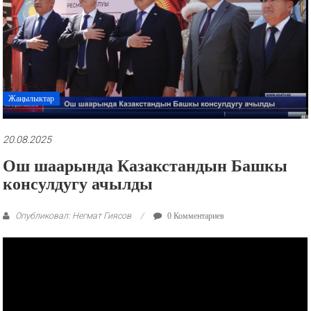
рекламные
ролики
и
презентации.
Жаңылыктар
20.08.2025
Ош шаарында Казакстандын Башкы
консулдугу ачылды
Опубликовал: Негмат Гиясов
0 Комментариев