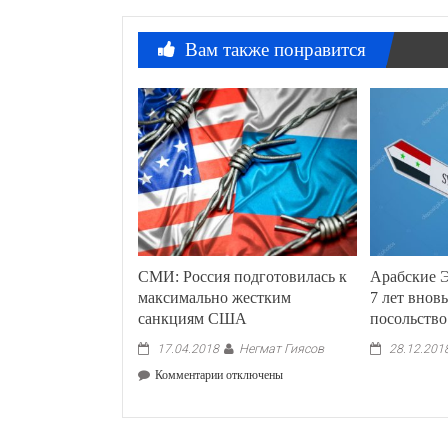
Вам также понравится
СМИ: Россия подготовилась к
Арабские 
максимально жестким
7 лет внов
санкциям США
посольство
Негмат Гиясов
17.04.2018
28.12.201
к
Комментарии
отключены
записи
СМИ:
Россия
подготовилась