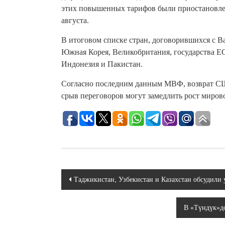
этих повышенных тарифов были приостановлен
августа.
В итоговом списке стран, договорившихся с 
Южная Корея, Великобритания, государства Е
Индонезия и Пакистан.
Согласно последним данным МВФ, возврат 
срыв переговоров могут замедлить рост мирово
Навигация
Таджикистан, Узбекистан и Казахстан обсудили
по
В «Түндүк»до
записям