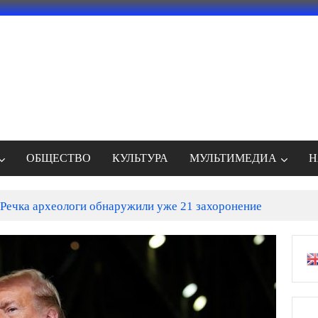
ОБЩЕСТВО
КУЛЬТУРА
МУЛЬТИМЕДИА
Н
Речка археологи обнаружили уже 21 захоронение