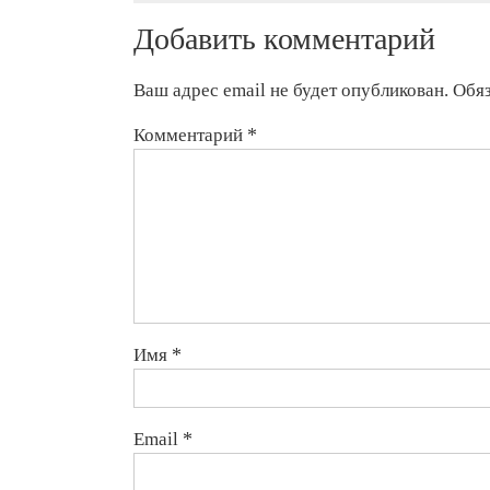
к
Добавить комментарий
максимально
жестким
санкциям
Ваш адрес email не будет опубликован.
Обя
США
Комментарий
*
Имя
*
Email
*