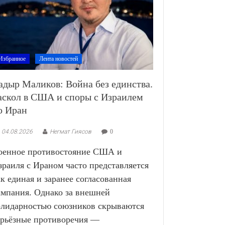
Избранное
Лента новостей
адыр Маликов: Война без единства.
аскол в США и споры с Израилем
о Иран
04.08.2026
Негмат Гиясов
0
оенное противостояние США и
зраиля с Ираном часто представляется
ак единая и заранее согласованная
ампания. Однако за внешней
олидарностью союзников скрываются
ерьёзные противоречия —