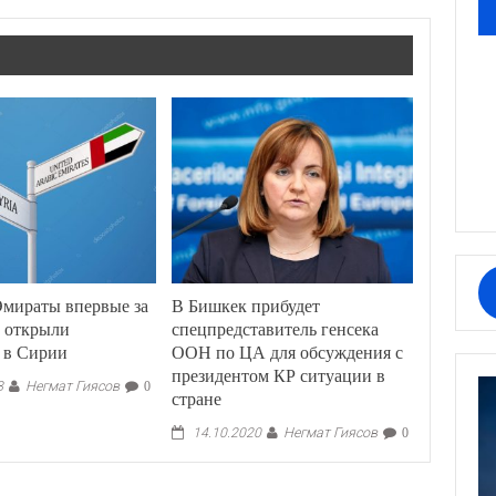
Эмираты впервые за
В Бишкек прибудет
ь открыли
спецпредставитель генсека
 в Сирии
ООН по ЦА для обсуждения с
президентом КР ситуации в
Негмат Гиясов
8
0
стране
Негмат Гиясов
14.10.2020
0