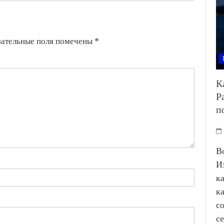
зательные поля помечены
*
К
Р
п
В
И
к
к
с
с