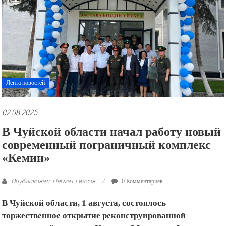
рекламные
ролики
и
презентации.
Лента новостей
02.08.2025
В Чуйской области начал работу новый
современный пограничный комплекс
«Кемин»
Опубликовал: Негмат Гиясов
0 Комментариев
В Чуйской области, 1 августа, состоялось
торжественное открытие реконструированной