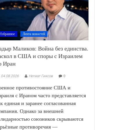
Избранное
Лента новостей
адыр Маликов: Война без единства.
аскол в США и споры с Израилем
о Иран
04.08.2026
Негмат Гиясов
0
оенное противостояние США и
зраиля с Ираном часто представляется
ак единая и заранее согласованная
ампания. Однако за внешней
олидарностью союзников скрываются
ерьёзные противоречия —