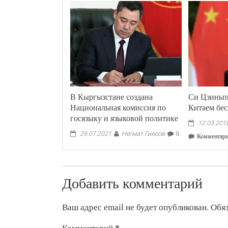
В Кыргызстане создана
Си Цзиньпи
Национальная комиссия по
Китаем бе
госязыку и языковой политике
12.03.201
Негмат Гиясов
29.07.2021
0
Комментар
Добавить комментарий
Ваш адрес email не будет опубликован.
Обя
Комментарий
*