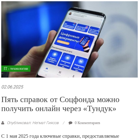
рекламные
ролики
и
презентации.
IT - технологии
02.06.2025
Пять справок от Соцфонда можно
получить онлайн через «Тундук»
Опубликовал: Негмат Гиясов
0 Комментариев
С 1 мая 2025 года ключевые справки, предоставляемые