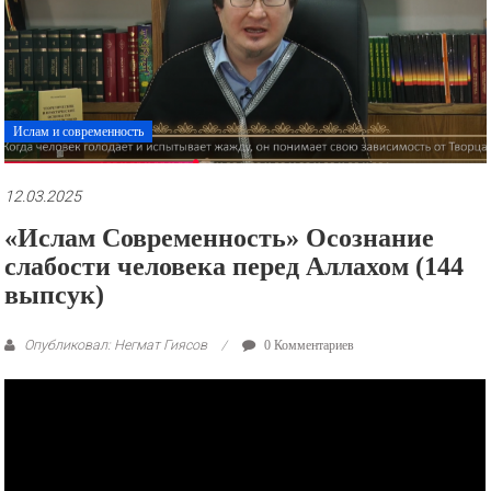
рекламные
ролики
и
презентации.
Ислам и современность
12.03.2025
«Ислам Современность» Осознание
слабости человека перед Аллахом (144
выпсук)
Опубликовал: Негмат Гиясов
0 Комментариев