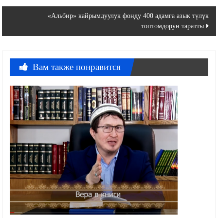
по
«Альбир» кайрымдуулук фонду 400 адамга азык түлүк
записям
топтомдорун таратты
Вам также понравится