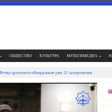
ОБЩЕСТВО
КУЛЬТУРА
МУЛЬТИМЕДИА
Н
Речка археологи обнаружили уже 21 захоронение