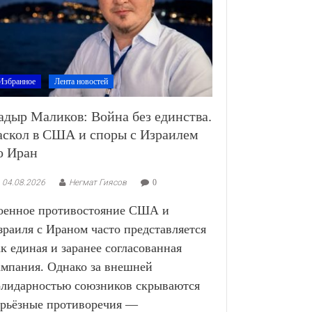
Избранное
Лента новостей
адыр Маликов: Война без единства.
аскол в США и споры с Израилем
о Иран
04.08.2026
Негмат Гиясов
0
оенное противостояние США и
зраиля с Ираном часто представляется
ак единая и заранее согласованная
ампания. Однако за внешней
олидарностью союзников скрываются
ерьёзные противоречия —