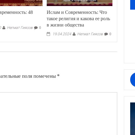
временность: 48
Ислам и Современность: Что
такое религия и какова ее роль
в жизни общества
Негмат Гиясов
0
0
Негмат Гиясов
19.04.2024
0
зательные поля помечены
*