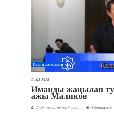
Ислам и современность
04.03.2025
Иманды жаңылап тур
ажы Маликов
Опубликовал: Негмат Гиясов
0 Комментариев