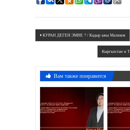
Навигация
КУРАН ДЕГЕН ЭМНЕ ? / Кадыр ажы Маликов
по
Кыргызстан и Т
записям
Вам также понравится