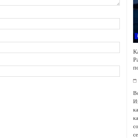
К
Р
п
В
И
к
к
с
с