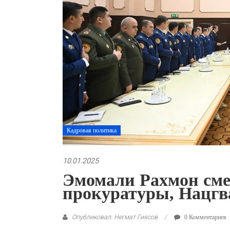
Кадровая политика
10.01.2025
Эмомали Рахмон сме
прокуратуры, Нацг
Опубликовал: Негмат Гиясов
0 Комментариев