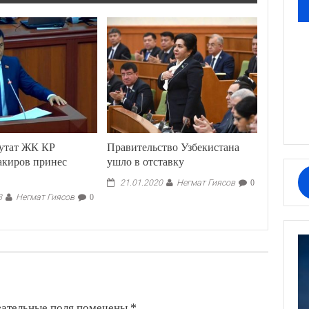
утат ЖК КР
Правительство Узбекистана
акиров принес
ушло в отставку
Негмат Гиясов
21.01.2020
0
Негмат Гиясов
8
0
зательные поля помечены
*