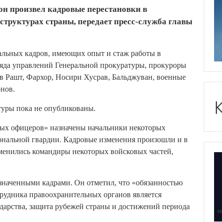
н произвел кадровые перестановки в
структурах страны, передает пресс-служба главы
альных кадров, имеющих опыт и стаж работы в
ряда управлений Генеральной прокуратуры, прокуроры
ов Рашт, Фархор, Носири Хусрав, Бальджуван, военные
нов.
туры пока не опубликованы.
ных офицеров» назначены начальники некоторых
ональной гвардии. Кадровые изменения произошли и в
менились командиры некоторых войсковых частей,
значенными кадрами. Он отметил, что «обязанностью
рудника правоохранительных органов является
ударства, защита рубежей страны и достижений периода