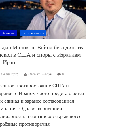
Избранное
Лента новостей
адыр Маликов: Война без единства.
аскол в США и споры с Израилем
о Иран
04.08.2026
Негмат Гиясов
0
оенное противостояние США и
зраиля с Ираном часто представляется
ак единая и заранее согласованная
ампания. Однако за внешней
олидарностью союзников скрываются
ерьёзные противоречия —