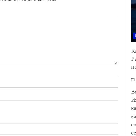
К
Р
п
В
И
к
к
с
с