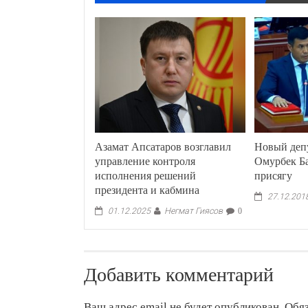
Азамат Апсатаров возглавил
Новый деп
управление контроля
Омурбек Б
исполнения решений
присягу
президента и кабмина
27.12.201
Негмат Гиясов
01.12.2025
0
Добавить комментарий
Ваш адрес email не будет опубликован.
Обя