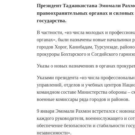
Президент Таджикистана Эмомали Рахмо
правоохранительных органах и силовых 
государства.
В частности, «из числа молодых и профессион
органах», были назначены новые начальники 
городов Хорог, Канибадам, Турсунзаде, район
прокуроры Бохтарского и Согдийского гарнизо
Указы о новых назначениях в органах прокура
Указами президента «из числа профессиональ
управлений, отделов и учебных центров Наци
командном составе Министерства обороны – с
военные комиссары ряда городов и районов.
9 января Эмомали Рахмон встретился с новона
каждого руководителя, военнослужащего и сот
обеспечение безопасности и стабильности гос
независимости».