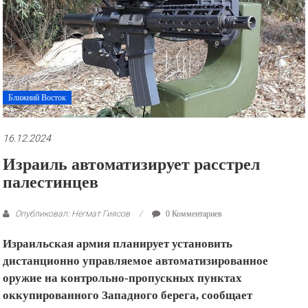
рекламные
ролики
и
презентации.
Ближний Восток
16.12.2024
Израиль автоматизирует расстрел
палестинцев
Опубликовал: Негмат Гиясов
0 Комментариев
Израильская армия планирует установить
дистанционно управляемое автоматизированное
оружие на контрольно-пропускных пунктах
оккупированного Западного берега, сообщает