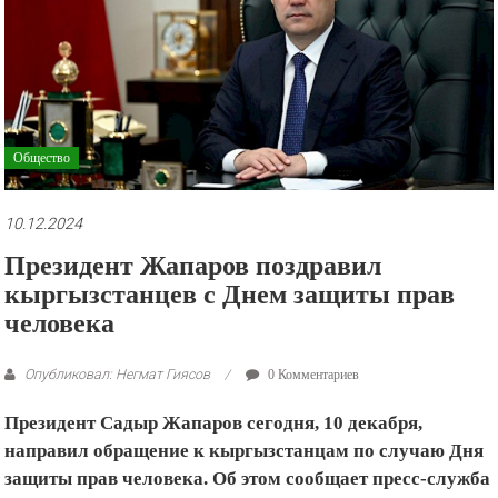
рекламные
ролики
и
презентации.
Общество
10.12.2024
Президент Жапаров поздравил
кыргызстанцев с Днем защиты прав
человека
Опубликовал: Негмат Гиясов
0 Комментариев
Президент Садыр Жапаров сегодня, 10 декабря,
направил обращение к кыргызстанцам по случаю Дня
защиты прав человека. Об этом сообщает пресс-служба