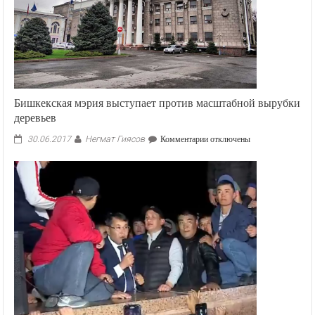
Бишкекская мэрия выступает против масштабной вырубки
деревьев
Негмат Гиясов
к
30.06.2017
Комментарии
отключены
записи
Бишкекская
мэрия
выступает
против
масштабной
вырубки
деревьев