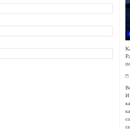
К
Р
п
В
И
к
к
с
с