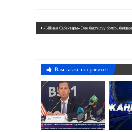
Навигация
«Ыйман Сабактары» Эне бактылуу болсо, балдар
по
записям
Вам также понравится