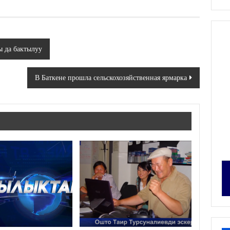
ы да бактылуу
В Баткене прошла сельскохозяйственная ярмарка