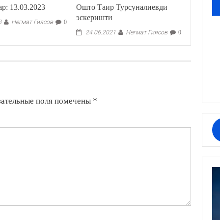
: 13.03.2023
Ошто Таир Турсуналиевди
эскеришти
Негмат Гиясов
3
0
Негмат Гиясов
24.06.2021
0
зательные поля помечены
*