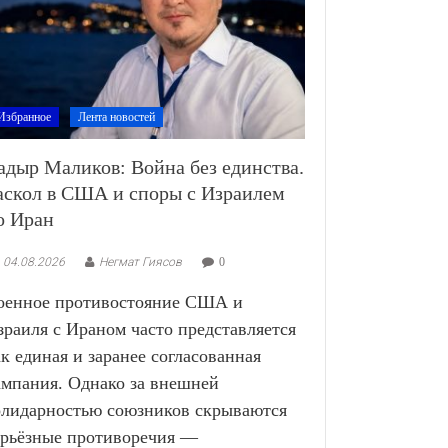
Избранное
Лента новостей
адыр Маликов: Война без единства.
аскол в США и споры с Израилем
о Иран
04.08.2026
Негмат Гиясов
0
оенное противостояние США и
зраиля с Ираном часто представляется
ак единая и заранее согласованная
ампания. Однако за внешней
олидарностью союзников скрываются
ерьёзные противоречия —