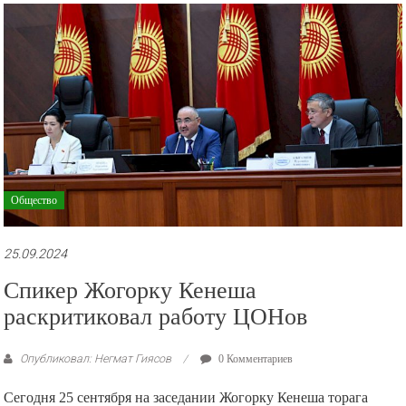
рекламные
ролики
и
презентации.
Общество
25.09.2024
Спикер Жогорку Кенеша
раскритиковал работу ЦОНов
Опубликовал: Негмат Гиясов
0 Комментариев
Сегодня 25 сентября на заседании Жогорку Кенеша торага