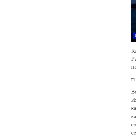
К
Р
п
В
И
к
к
с
с