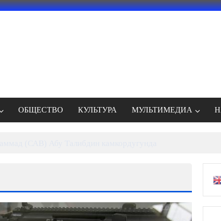
ОБЩЕСТВО
КУЛЬТУРА
МУЛЬТИМЕДИА
Н
Речка археологи обнаружили уже 21 захоронение