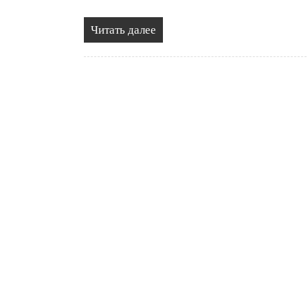
Читать далее
Навигация
по
записям