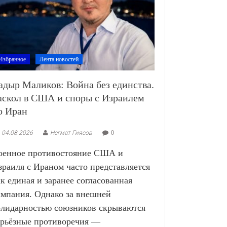
Избранное
Лента новостей
адыр Маликов: Война без единства.
аскол в США и споры с Израилем
о Иран
04.08.2026
Негмат Гиясов
0
оенное противостояние США и
зраиля с Ираном часто представляется
ак единая и заранее согласованная
ампания. Однако за внешней
олидарностью союзников скрываются
ерьёзные противоречия —