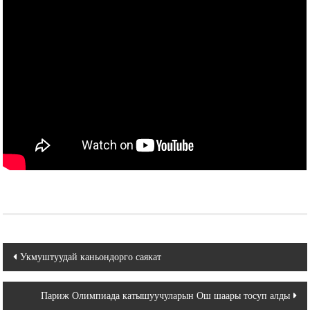
Навигация
Укмуштуудай каньондорго саякат
по
Париж Олимпиада катышуучуларын Ош шаары тосуп алды
записям