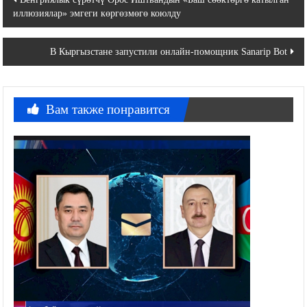
иллюзиялар» эмгеги көргөзмөгө коюлду
по
записям
В Кыргызстане запустили онлайн-помощник Sanarip Bot
Вам также понравится