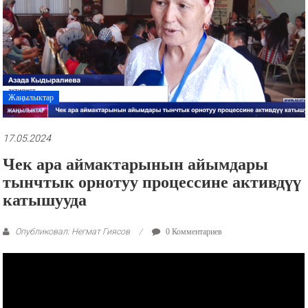
рекламные
ролики
и
презентации.
Жаңылыктар
17.05.2024
Чек ара аймактарынын айымдары
тынчтык орнотуу процессине активдүү
катышууда
Опубликовал: Негмат Гиясов
0 Комментариев