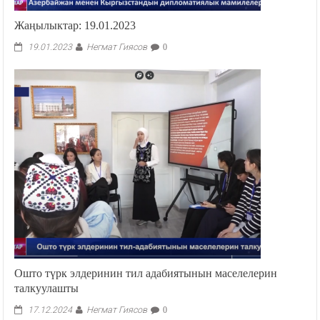
Жаңылыктар: 19.01.2023
Негмат Гиясов
19.01.2023
0
Ошто түрк элдеринин тил адабиятынын маселелерин
талкуулашты
Негмат Гиясов
17.12.2024
0