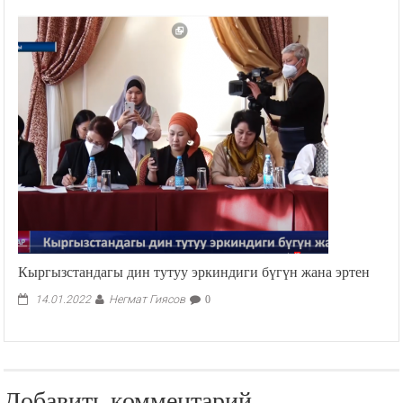
Кыргызстандагы дин тутуу эркиндиги бүгүн жана эртен
Негмат Гиясов
14.01.2022
0
Добавить комментарий