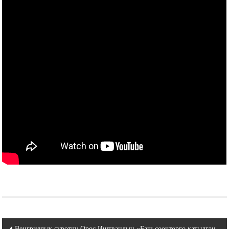
Навигация
Венгриялык сүрөтчү Орос Иштвандын «Баш сөөктөргө катылган