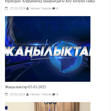
Ирандын Хоррамабад шаарындагы Кеу көлүнө саяка
Негмат Гиясов
22.05.2024
0
Жаңылыктар:05.03.2025
Негмат Гиясов
05.03.2025
0