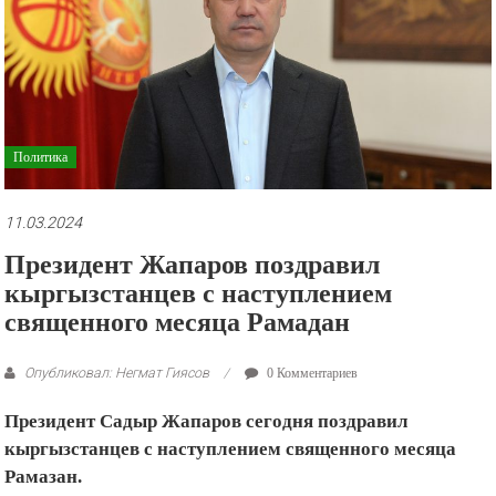
рекламные
ролики
и
презентации.
Политика
11.03.2024
Президент Жапаров поздравил
кыргызстанцев с наступлением
священного месяца Рамадан
Опубликовал: Негмат Гиясов
0 Комментариев
Президент Садыр Жапаров сегодня поздравил
кыргызстанцев с наступлением священного месяца
Рамазан.