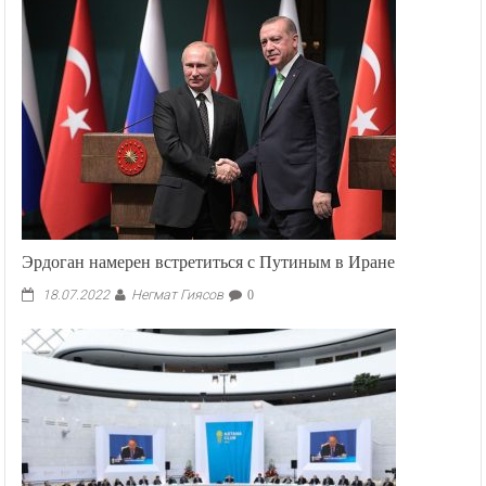
Эрдоган намерен встретиться с Путиным в Иране
Негмат Гиясов
18.07.2022
0