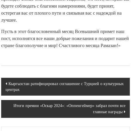
будете соблюдать с благими намерениями, будет принят,
остерегая вас от плохого пути и связывая вас с надеждой на
лучшее.
Пусть в этот благословенный месяц Всевышний примет наш
пост, исполнятся все наши добрые пожелания и подарит нашей
стране благополучие и мир! Счастливого месяца Рамазан!»
Навигация
Кыргызстан ратифицировал соглашение с Турцией о культурных
центрах
по
записям
Итоги премии «Оскар 2024»: «Оппенгеймер» забрал почти все
главные награды