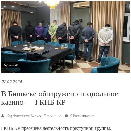
рекламные
ролики
и
презентации.
Криминал
22.02.2024
В Бишкеке обнаружено подпольное
казино — ГКНБ КР
Опубликовал: Негмат Гиясов
0 Комментариев
ГКНБ КР пресечена деятельность преступной группы,