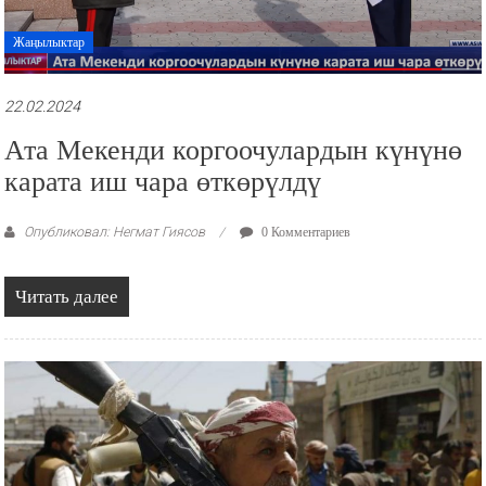
Жаңылыктар
22.02.2024
Ата Мекенди коргоочулардын күнүнө
карата иш чара өткөрүлдү
Опубликовал: Негмат Гиясов
0 Комментариев
Читать далее