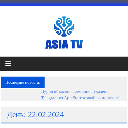
Перейти
к
содержимому
АЗИЯ
ТВ
это
Последние новости:
телеканал
Дуров объяснил временное удаление
высокого
Telegram из App Store атакой вымогателей
качества;
документальные
фильмы,
День: 22.02.2024
музыкальные
произведения,