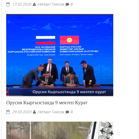
Негмат Гиясов
17.02.2026
0
Орусия Кыргызстанда 9 мектеп Курат
Негмат Гиясов
29.03.2023
0