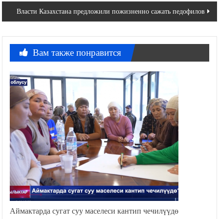
записям
Власти Казахстана предложили пожизненно сажать педофилов
Вам также понравится
Аймактарда сугат суу маселеси кантип чечилүүдө