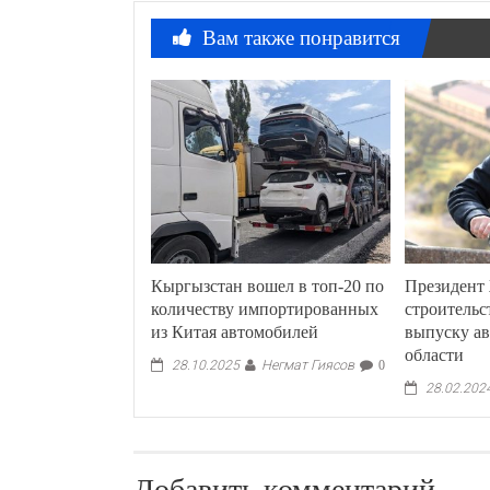
Вам также понравится
Кыргызстан вошел в топ-20 по
Президент 
количеству импортированных
строительс
из Китая автомобилей
выпуску а
области
Негмат Гиясов
28.10.2025
0
28.02.202
Добавить комментарий