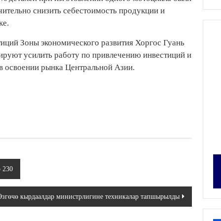
ачительно снизить себестоимость продукции и
ке.
иций Зоны экономического развития Хоргос Гуань
нируют усилить работу по привлечению инвестиций и
в освоении рынка Центральной Азии.
 230
Өзгөчө кырдаалдар министрлигине техникалар тапшырылды