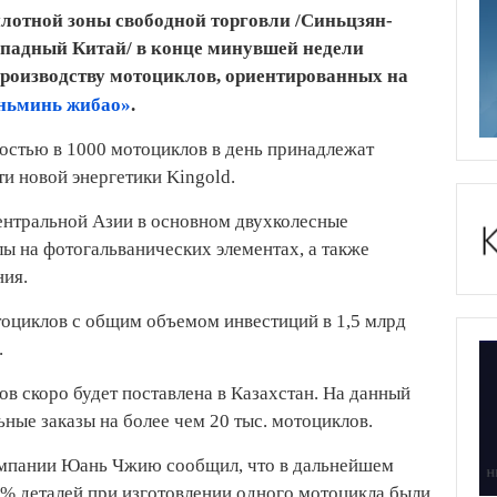
лотной зоны свободной торговли /Синьцзян-
ападный Китай/ в конце минувшей недели
производству мотоциклов, ориентированных на
ньминь жибао»
.
остью в 1000 мотоциклов в день принадлежат
и новой энергетики Kingold.
ентральной Азии в основном двухколесные
ы на фотогальванических элементах, а также
ния.
тоциклов с общим объемом инвестиций в 1,5 млрд
.
в скоро будет поставлена в Казахстан. На данный
ные заказы на более чем 20 тыс. мотоциклов.
омпании Юань Чжию сообщил, что в дальнейшем
0% деталей при изготовлении одного мотоцикла были