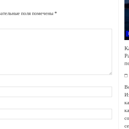
зательные поля помечены
*
К
Р
п
В
И
к
к
с
с