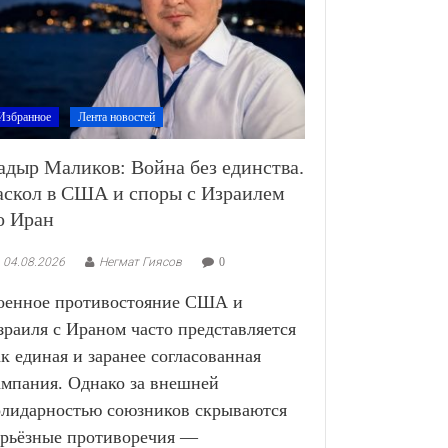
Избранное
Лента новостей
адыр Маликов: Война без единства.
аскол в США и споры с Израилем
о Иран
04.08.2026
Негмат Гиясов
0
оенное противостояние США и
зраиля с Ираном часто представляется
ак единая и заранее согласованная
ампания. Однако за внешней
олидарностью союзников скрываются
ерьёзные противоречия —