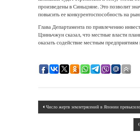
произведены в Синьцзяне. Это позволит зн
повысить ее конкурентоспособность на рын
Глава Департамента по привлечению инвест
Цзиньчжун сказал, что местные власти пла
оказать содействие местным предприятиям 
Навигация
Число жертв землетрясений в Японии превысило
по
записям