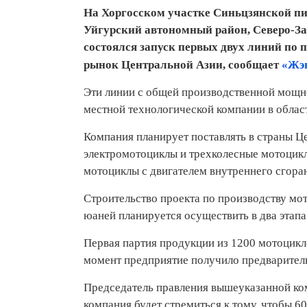
На Хоргосском участке Синьцзянской пи
Уйгурский автономный район, Северо-З
состоялся запуск первых двух линий по 
«Жэ
рынок Центральной Азии, сообщает
Эти линии с общей производственной мощн
местной технологической компании в област
Компания планирует поставлять в страны Ц
электромотоциклы и трехколесные мотоцикл
мотоциклы с двигателем внутреннего сгора
Строительство проекта по производству мо
юаней планируется осуществить в два этапа
Первая партия продукции из 1200 мотоцикло
момент предприятие получило предваритель
Председатель правления вышеуказанной к
компания будет стремиться к тому, чтобы 6