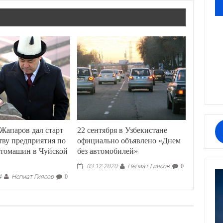
Жапаров дал старт
22 сентября в Узбекистане
тву предприятия по
официально объявлено «Днем
втомашин в Чуйской
без автомобилей»
Негмат Гиясов
03.12.2020
0
Негмат Гиясов
4
0