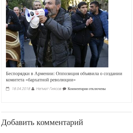
Таджикистану
построить
новый
алюминиевый
завод
Беспорядки в Армении: Оппозиция объявила о создании
комитета «бархатной революции»
Негмат Гиясов
к
18.04.2018
Комментарии
отключены
записи
Беспорядки
в
Армении:
Оппозиция
Добавить комментарий
объявила
о
создании