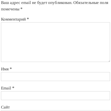
Ваш адрес email не будет опубликован.
Обязательные поля
комитета
«бархатной
помечены
*
революции»
Комментарий
*
Имя
*
Email
*
Сайт