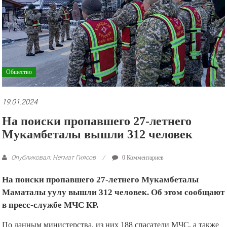
рекламные
ролики
и
презентации.
Общество
19.01.2024
На поиски пропавшего 27-летнего
Мукамбеталы вышли 312 человек
Опубликовал: Негмат Гиясов
0 Комментариев
На поиски пропавшего 27-летнего Мукамбеталы
Маматалы уулу вышли 312 человек. Об этом сообщают
в пресс-службе МЧС КР.
По данным министерства, из них 188 спасатели МЧС, а также