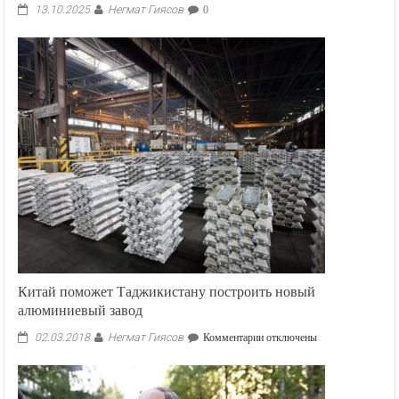
Негмат Гиясов
13.10.2025
0
Китай поможет Таджикистану построить новый
алюминиевый завод
Негмат Гиясов
к
02.03.2018
Комментарии
отключены
записи
Китай
поможет