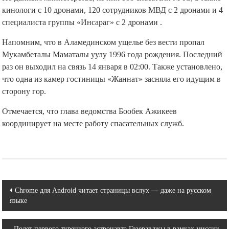
кинологи с 10 дронами, 120 сотрудников МВД с 2 дронами и 4
специалиста группы «Инсараг» с 2 дронами .
Напомним, что в Аламединском ущелье без вести пропал
Мукамбеталы Маматалы уулу 1996 года рождения. Последний
раз он выходил на связь 14 января в 02:00. Также установлено,
что одна из камер гостиницы «Жаннат» засняла его идущим в
сторону гор.
Отмечается, что глава ведомства Бообек Ажикеев
координирует на месте работу спасательных служб.
Навигация
Chrome для Android читает страницы вслух — даже на русском
языке
по
записям
Полет первого турецкого астронавта Гезеравджы в рамках миссии