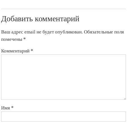
результате
авиаудара
по
Добавить комментарий
медресе
в
Афганистане
Ваш адрес email не будет опубликован.
Обязательные поля
погибли
десятки
помечены
*
человек
Комментарий
*
Имя
*