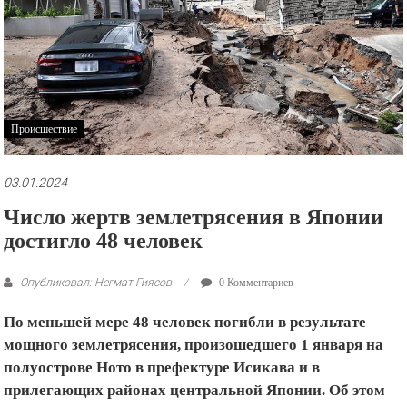
рекламные
ролики
и
презентации.
Происшествие
03.01.2024
Число жертв землетрясения в Японии
достигло 48 человек
Опубликовал: Негмат Гиясов
0 Комментариев
По меньшей мере 48 человек погибли в результате
мощного землетрясения, произошедшего 1 января на
полуострове Ното в префектуре Исикава и в
прилегающих районах центральной Японии. Об этом