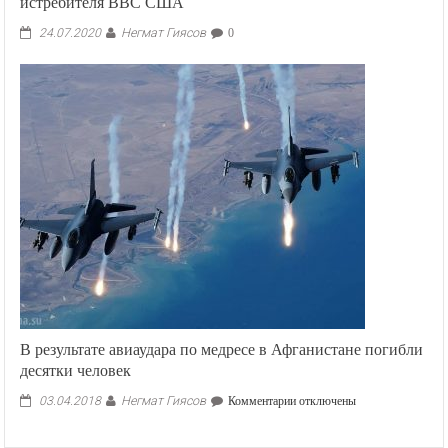
истребителя ВВС США
Негмат Гиясов
24.07.2020
0
В результате авиаудара по медресе в Афганистане погибли
десятки человек
Негмат Гиясов
к
03.04.2018
Комментарии
отключены
записи
В