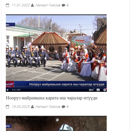
Жаңылыктар: 11.01.2022
Негмат Гиясов
11.01.2022
0
Нооруз майрамына карата иш чаралар өтүүдө
Негмат Гиясов
19.03.2025
0