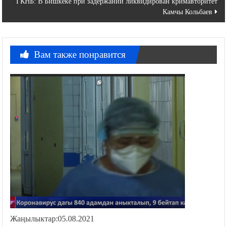
по
ГКНБ: В Бишкеке при задержании ликвидирован кримавторитет
записям
Камчы Кольбаев
Вам также понравится