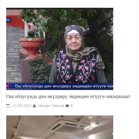
Ош облусунда дин өкүлдөрү эмдөөдөн өтүүгө чакырышат
Негмат Гиясов
21.09.2021
0