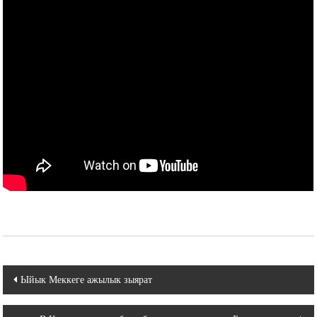
Навигация
Ыйык Меккеге ажылык зыярат
по