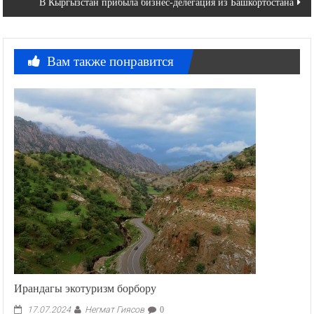
В Кыргызстан прибыла бизнес-делегация из Башкортостана
записям
Вам также понравится
Ирандагы экотуризм борбору
Негмат Гиясов
17.07.2024
0