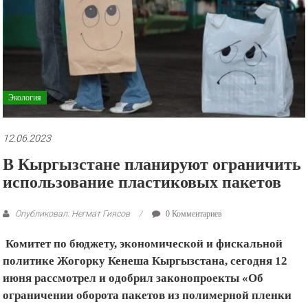
рекламные
ролики
и
презентации.
Экология
12.06.2023
В Кыргызстане планируют ограничить
использование пластиковых пакетов
Опубликовал: Негмат Гиясов
0 Комментариев
Комитет по бюджету, экономической и фискальной
политике Жогорку Кенеша Кыргызстана, сегодня 12
июня рассмотрел и одобрил законопроекты «Об
ограничении оборота пакетов из полимерной пленки