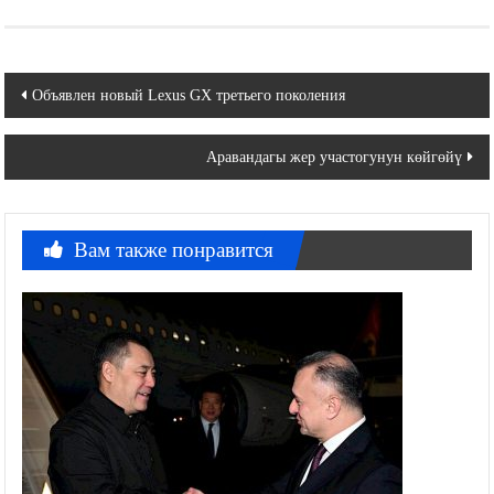
Навигация
Объявлен новый Lexus GX третьего поколения
по
Аравандагы жер участогунун көйгөйү
записям
Вам также понравится