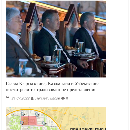
В
Бишкеке
пройдет
фестиваль
«Солнце
светит
всем
одинаково!»
среди
ЛОВЗ
Главы Кыргызстана, Казахстана и Узбекистана
посмотрели театрализованное представление
Негмат Гиясов
21.07.2022
0