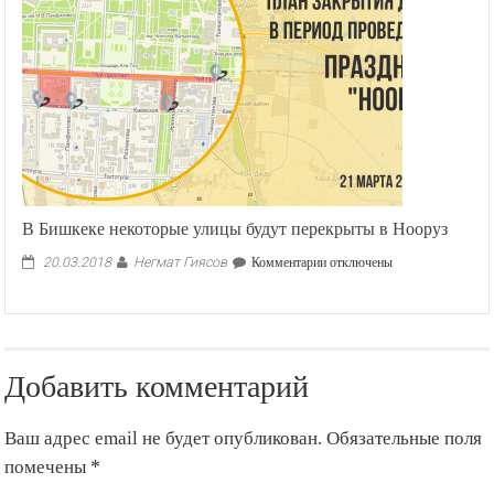
В Бишкеке некоторые улицы будут перекрыты в Нооруз
Негмат Гиясов
к
20.03.2018
Комментарии
отключены
записи
В
Бишкеке
некоторые
улицы
Добавить комментарий
будут
перекрыты
в
Ваш адрес email не будет опубликован.
Обязательные поля
Нооруз
помечены
*