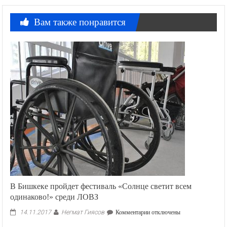
Вам также понравится
В Бишкеке пройдет фестиваль «Солнце светит всем
одинаково!» среди ЛОВЗ
Негмат Гиясов
к
14.11.2017
Комментарии
отключены
записи