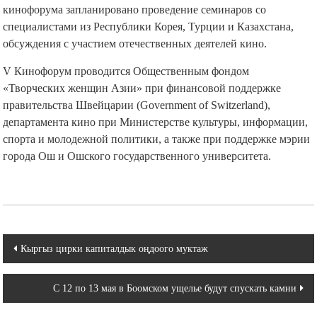
кинофорума запланировано проведение семинаров со
специалистами из Республики Корея, Турции и Казахстана,
обсуждения с участием отечественных деятелей кино.
V Кинофорум проводится Общественным фондом
«Творческих женщин Азии» при финансовой поддержке
правительства Швейцарии (Government of Switzerland),
департамента кино при Министерстве культуры, информации,
спорта и молодежной политики, а также при поддержке мэрии
города Ош и Ошского государственного университета.
Навигация
Кыргыз цирки капиталдык оңдоого муктаж
по
С 12 по 13 мая в Боомском ущелье будут спускать камни
записям