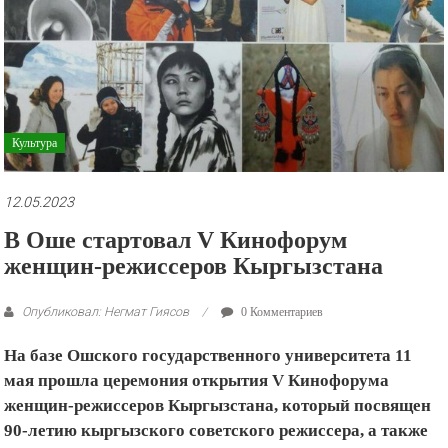
рекламные
ролики
и
презентации.
Культура
12.05.2023
В Оше стартовал V Кинофорум
женщин-режиссеров Кыргызстана
Опубликовал: Негмат Гиясов
0 Комментариев
На базе Ошского государственного университета 11
мая прошла церемония открытия V Кинофорума
женщин-режиссеров Кыргызстана, который посвящен
90-летию кыргызского советского режиссера, а также