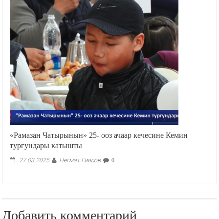
«Рамазан Чатырынын» 25- ооз ачаар кечесине Кемин
тургундары катышты
Негмат Гиясов
27.03.2025
0
Добавить комментарий