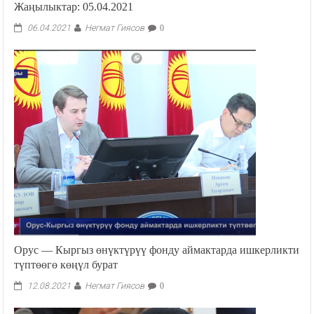
Жаңылыктар: 05.04.2021
Негмат Гиясов
06.04.2021
0
Орус — Кыргыз өнүктүрүү фонду аймактарда ишкерликти
түптөөгө көңүл бурат
Негмат Гиясов
12.08.2021
0