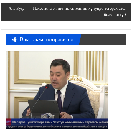
по
«Аль Кудс» — Палестина элине тилектештик күнүндө тегерек стол
записям
болуп өттү
Вам также понравится