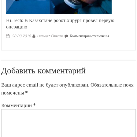
Hi-Tech: В Казахстане робот-хирург провел первую
операцию
Негмат Гиясов
к
28.03.2018
Комментарии
отключены
записи
Hi-
Tech:
В
Казахстане
Добавить комментарий
робот-
хирург
провел
Ваш адрес email не будет опубликован.
Обязательные поля
первую
операцию
помечены
*
Комментарий
*