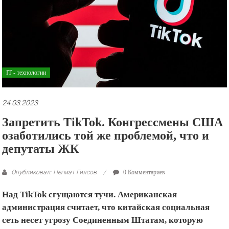
рекламные
ролики
и
презентации.
IT - технологии
24.03.2023
Запретить TikTok. Конгрессмены США
озаботились той же проблемой, что и
депутаты ЖК
Опубликовал: Негмат Гиясов
0 Комментариев
Над TikTok сгущаются тучи. Американская
администрация считает, что китайская социальная
сеть несет угрозу Соединенным Штатам, которую