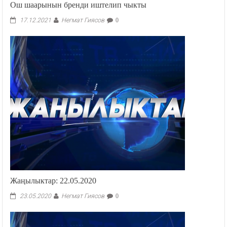
Ош шаарынын бренди иштелип чыкты
Негмат Гиясов
17.12.2021
0
Жаңылыктар: 22.05.2020
Негмат Гиясов
23.05.2020
0