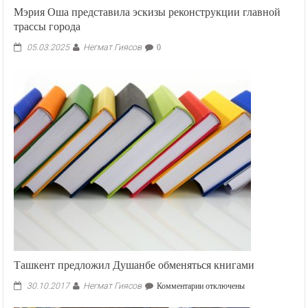
Мэрия Оша представила эскизы реконструкции главной
трассы города
Негмат Гиясов
05.03.2025
0
Ташкент предложил Душанбе обменяться книгами
Негмат Гиясов
к
30.10.2017
Комментарии
отключены
записи