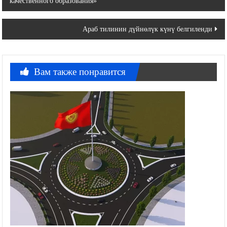
качественного образования»
по
записям
Араб тилинин дүйнөлүк күнү белгиленди
Вам также понравится