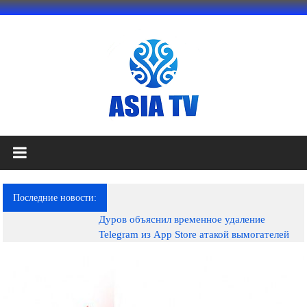
Перейти
к
содержимому
АЗИЯ
ТВ
это
Последние новости:
телеканал
Дуров объяснил временное удаление
высокого
Telegram из App Store атакой вымогателей
качества;
документальные
фильмы,
музыкальные
произведения,