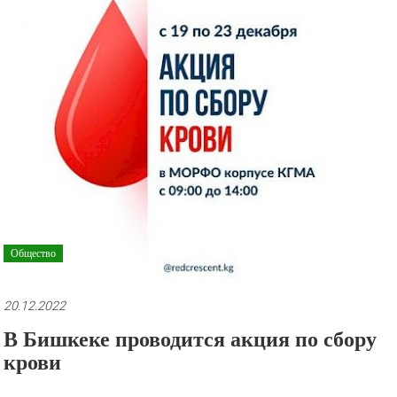
рекламные
ролики
и
презентации.
Общество
20.12.2022
В Бишкеке проводится акция по сбору
крови