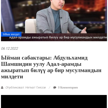
рекламные
ролики
и
презентации.
Ыйык милдет
06.12.2022
Ыйман сабактары: Абдульхамид
Шамшидин уулу Адал-арамды
ажыратып билүү ар бир мусулмандын
милдети
Опубликовал: Негмат Гиясов
0 Комментариев