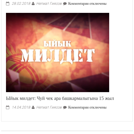
Ыйык милдет: Майрамдык чыгарылыш
Негмат Гиясов
к
28.02.2018
Комментарии
отключены
записи
Ыйык
милдет:
Майрамдык
чыгарылыш
Ыйык милдет: Чуй чек ара башкармалыгына 15 жыл
Негмат Гиясов
к
14.04.2018
Комментарии
отключены
записи
Ыйык
милдет: