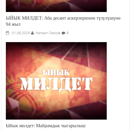
ЫЙЫК МИЛДЕТ: Аба десант аскерлеринин түзүлүшүнө
94 жыл
Негмат Гиясов
01.08.2024
0