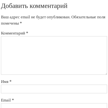
Чуй
чек
Добавить комментарий
ара
башкармалыгына
15
Ваш адрес email не будет опубликован.
Обязательные поля
жыл
помечены
*
Комментарий
*
Имя
*
Email
*