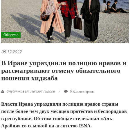
рекламные
ролики
и
презентации.
Общество
05.12.2022
В Иране упразднили полицию нравов и
рассматривают отмену обязательного
ношения хиджаба
Опубликовал: Негмат Гиясов
0 Комментариев
Власти Ирана упразднили полицию нравов страны
после более чем двух месяцев протестов и беспорядков
в республике. Об этом сообщает телеканал «Аль-
Арабия» со ссылкой на агентство ISNA.