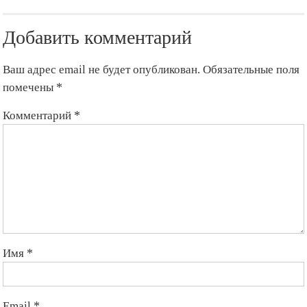
Оше
установлена
Добавить комментарий
фиксированная
цена
на
Ваш адрес email не будет опубликован.
Обязательные поля
мясо
помечены
*
Комментарий
*
Имя
*
Email
*