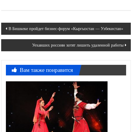
Навигация
В Бишкеке пройдет бизнес-форум «Кыргызстан — Узбекистан»
по
Уехавших россиян хотят лишить удаленной работы
записям
Вам также понравится