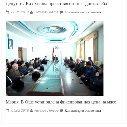
Депутаты Казахстана просят ввести праздник хлеба
Негмат Гиясов
к
06.12.2017
Комментарии
отключены
записи
Депутаты
Казахстана
просят
ввести
праздник
хлеба
Мэрия: В Оше установлена фиксированная цена на мясо
Негмат Гиясов
к
05.02.2018
Комментарии
отключены
записи
Мэрия:
В