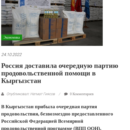
рекламные
ролики
и
презентации.
Экономика
24.10.2022
Россия доставила очередную партию
продовольственной помощи в
Кыргызстан
Опубликовал: Негмат Гиясов
0 Комментариев
В Кыргызстан прибыла очередная партия
продовольствия, безвозмездно предоставленного
Российской Федерацией Всемирной
продовольственной программе (ВПП ООН).