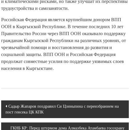
и климатическими рисками, но также улучшат их перспективы
трудоустройства и самозанятости.
Российская Федерация является крупнейшим донором ВПП
ООН в Кыргызской Республике. В течение последних 10 лет
Правительство России через ВПП ООН оказывало поддержку
гражданам Кыргызской Республики на различных уровнях, от
чрезвычайной помощи и восстановления до развития и
социальной защиты. ВПП ООН и Российская Федерация
продолжат совместные усилия по поддержке уязвимых слоев
населения в Кыргызстане.
Навигация
Садыр Жапаров поздравил Си Цзиньпина с переизбранием на
пост генсека ЦК КПК
по
записям
ГКНБ КР: Перед штурмом дома Алмазбека Атамбаева госохрану