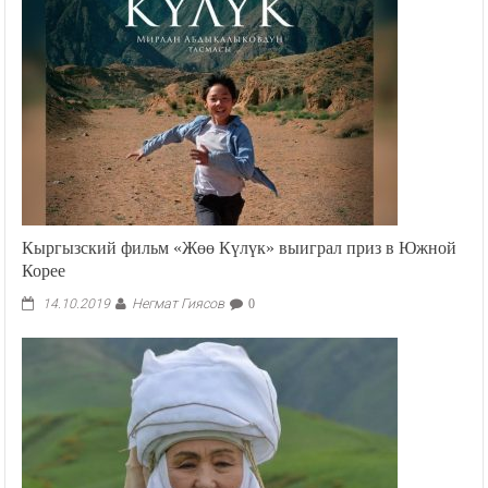
Кыргызский фильм «Жөө Күлүк» выиграл приз в Южной
Корее
Негмат Гиясов
14.10.2019
0