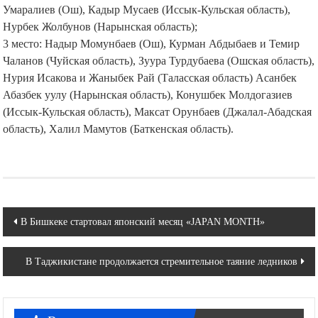
Умаралиев (Ош), Кадыр Мусаев (Иссык-Кульская область),
Нурбек Жолбунов (Нарынская область);
3 место: Надыр Момунбаев (Ош), Курман Абдыбаев и Темир
Чаланов (Чуйская область), Зуура Турдубаева (Ошская область),
Нурия Исакова и Жаныбек Рай (Таласская область) Асанбек
Абазбек уулу (Нарынская область), Конушбек Молдогазиев
(Иссык-Кульская область), Максат Орунбаев (Джалал-Абадская
область), Халил Мамутов (Баткенская область).
Навигация
В Бишкеке стартовал японский месяц «JAPAN MONTH»
по
В Таджикистане продолжается стремительное таяние ледников
записям