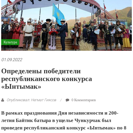
рекламные
ролики
и
презентации.
Культура
01.09.2022
Определены победители
республиканского конкурса
«Ынтымак»
Опубликовал: Негмат Гиясов
0 Комментариев
В рамках празднования Дня независимости и 200-
летия Байтик батыра в ущелье Чункурчак был
проведен республиканский конкурс «Ынтымак» по 8