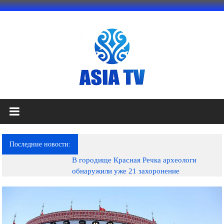
Перейти
к
содержимому
АЗИЯ
ТВ
это
Последние новости:
телеканал
В городище Красная Речка археологи
высокого
обнаружили уже 21 захоронение
качества;
документальные
фильмы,
музыкальные
произведения,