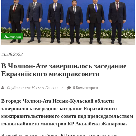
рекламные
ролики
и
презентации.
Экономика
26.08.2022
В Чолпон-Ате завершилось заседание
Евразийского межправсовета
Опубликовал: Негмат Гиясов
0 Комментариев
В городе Чолпон-Ата Иссык-Кульской области
завершилось очередное заседание Евразийского
межправительственного совета под председательством
главы кабинета министров КР Акылбека Жапарова.
В своей речи глава кабмина КР отметил, важность всех