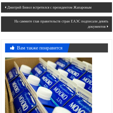
Навигация
Дмитрий Бивол встретился с президентом Жапаровым
по
На саммите глав правительств стран ЕАЭС подписали девять
записям
документов
Вам также понравится