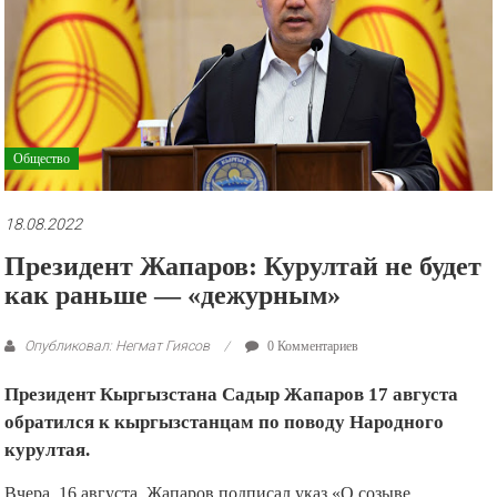
рекламные
ролики
и
презентации.
Общество
18.08.2022
Президент Жапаров: Курултай не будет
как раньше — «дежурным»
Опубликовал: Негмат Гиясов
0 Комментариев
Президент Кыргызстана Садыр Жапаров 17 августа
обратился к кыргызстанцам по поводу Народного
курултая.
Вчера, 16 августа, Жапаров подписал указ «О созыве