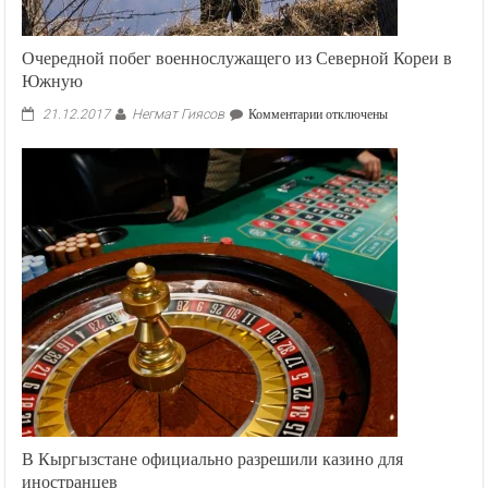
Очередной побег военнослужащего из Северной Кореи в
Южную
Негмат Гиясов
к
21.12.2017
Комментарии
отключены
записи
Очередной
побег
военнослужащего
из
Северной
Кореи
в
Южную
В Кыргызстане официально разрешили казино для
иностранцев