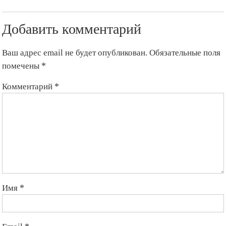
доллара
на
Добавить комментарий
«чёрном
рынке»
вырос
Ваш адрес email не будет опубликован.
Обязательные поля
до
рекордного
помечены
*
уровня
Комментарий
*
Имя
*