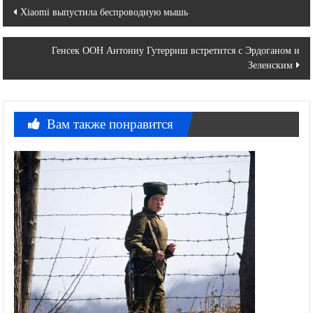
Навигация
Xiaomi выпустила беспроводную мышь
по
Генсек ООН Антониу Гутерриш встретится с Эрдоганом и
записям
Зеленским
Вам также понравится