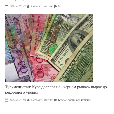
Негмат Гиясов
30.06.2022
0
Туркменистан: Курс доллара на «чёрном рынке» вырос до
рекордного уровня
Негмат Гиясов
к
04.06.2018
Комментарии
отключены
записи
Туркменистан:
Курс