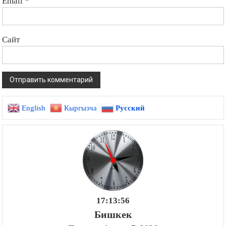
Email
*
Сайт
English
Кыргызча
Русский
17:13:57
Бишкек