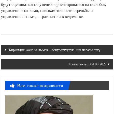
будут оцениваться по умению ориентироваться на поле боя,
управлению танками, навыкам точности стрельбы и
управления огнем», — рассказали в ведомстве.
Навигация
“Биримдик жана ынтымак – бакубаттуулук” иш чарасы өттү
по
Жаңылыктар: 04.08.2022
записям
Вам также понравится