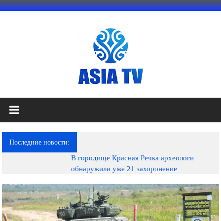
Перейти
к
содержимому
АЗИЯ
ТВ
это
Последние новости:
телеканал
В городище Красная Речка археологи
высокого
обнаружили уже 21 захоронение
качества;
документальные
фильмы,
музыкальные
произведения,