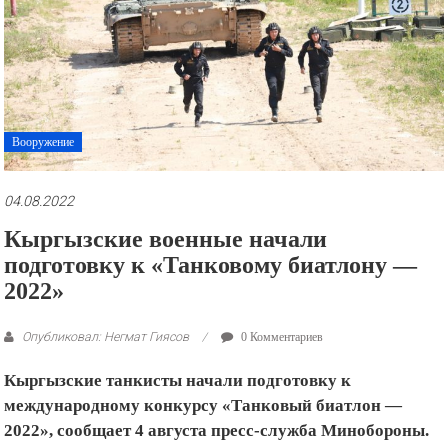
рекламные
ролики
и
презентации.
Вооружение
04.08.2022
Кыргызские военные начали
подготовку к «Танковому биатлону —
2022»
Опубликовал: Негмат Гиясов
0 Комментариев
Кыргызские танкисты начали подготовку к
международному конкурсу «Танковый биатлон —
2022», сообщает 4 августа пресс-служба Минобороны.