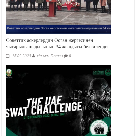
Советтик аскерлердин Ооган жергесинен
чыгарылганыдыгынын 34 жылдыгы белгиленди
Негмат Гиясов
15.02.2023
0