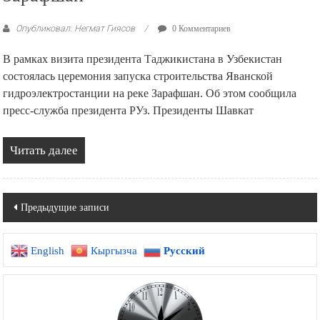
Зарафшан
Опубликовал: Негмат Гиясов
0 Комментариев
В рамках визита президента Таджикистана в Узбекистан
состоялась церемония запуска строительства Яванской
гидроэлектростанции на реке Зарафшан. Об этом сообщила
пресс-служба президента РУз. Президенты Шавкат
Читать далее
Навигация
Предыдущие записи
по
English
Кыргызча
Русский
записям