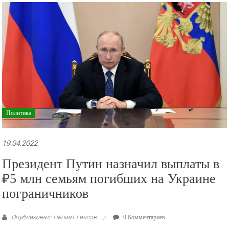
рекламные
ролики
и
презентации.
Политика
19.04.2022
Президент Путин назначил выплаты в
₽5 млн семьям погибших на Украине
пограничников
Опубликовал: Негмат Гиясов
0 Комментариев